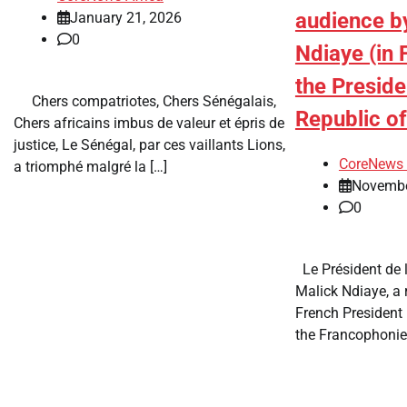
audience by
January 21, 2026
0
Ndiaye (in 
the Preside
Chers compatriotes, Chers Sénégalais,
Republic o
Chers africains imbus de valeur et épris de
justice, Le Sénégal, par ces vaillants Lions,
CoreNews 
a triomphé malgré la […]
Novembe
0
Le Président de l
Malick Ndiaye, a 
French President 
the Francophonie 