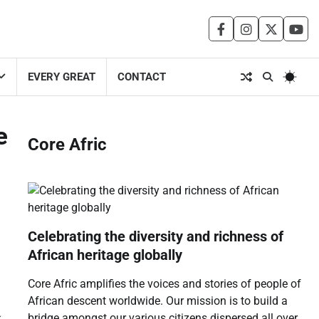
facebook
instagram
twitter
you
EVERY GREAT
CONTACT
e
Core Afric
Celebrating the diversity and richness of
African heritage globally
Core Afric amplifies the voices and stories of people of
African descent worldwide. Our mission is to build a
bridge amongst our various citizens dispersed all over