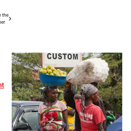
 the
ther
nt