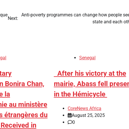
ique
Anti-poverty programmes can change how people see
Next:
state and each o
gal
Senegal
tary
​After his victory at the
n Bonira Chan,
mairie, Abass fell prese
e la
in the Hémicycle
ie au ministère
CoreNews Africa
s étrangères du
August 25, 2025
0
Received in