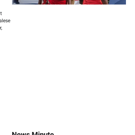
t
alese
r,
News Minute