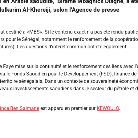
l en Arabie saoudite, Birame Mbagnick Diagne, a ét
ulkarim Al-Khereiji, selon l’Agence de presse
at destiné à «MBS». Si le contenu exact n’a pas été rendu public,
eurs pour le Sénégal, notamment le renforcement de la coopérati
ructures). Les questions d’intérêt commun ont été également
Faye mise sur la continuité et le renforcement des liens avec l’
, via le Fonds Saoudien pour le Développement (FSD), finance de
 territoire sénégalais. Dans un contexte de souveraineté économ
veaux investissements saoudiens dans le secteur du pétrole et 
Prince Ben Salmane
est apparu en premier sur
KEWOULO
.