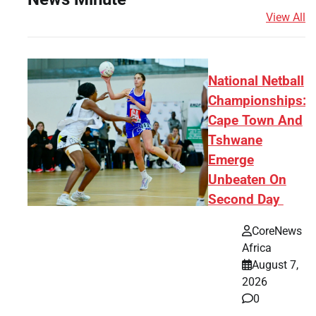
View All
National Netball
Championships:
Cape Town And
Tshwane
Emerge
Unbeaten On
Second Day
CoreNews
Africa
August 7,
2026
0