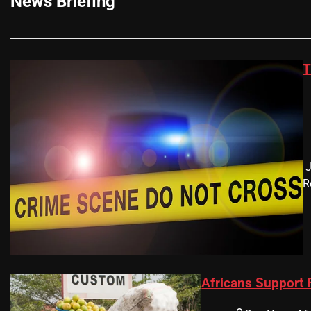
News Briefing
T
​
R
Africans Support