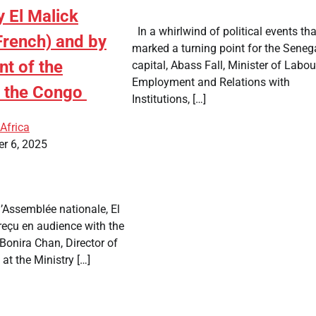
 El Malick
In a whirlwind of political events tha
French) and by
marked a turning point for the Seneg
nt of the
capital, Abass Fall, Minister of Labou
Employment and Relations with
f the Congo
Institutions, […]
Africa
r 6, 2025
’Assemblée nationale, El
reçu en audience with the
Bonira Chan, Director of
at the Ministry […]