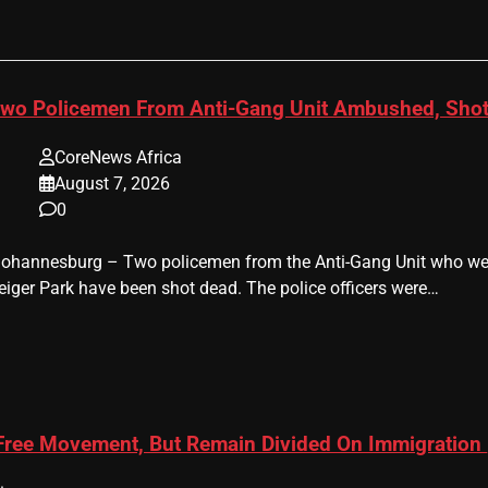
wo Policemen From Anti-Gang Unit Ambushed, Shot
CoreNews Africa
August 7, 2026
0
 Johannesburg – Two policemen from the Anti-Gang Unit who were
eiger Park have been shot dead. The police officers were…
 Free Movement, But Remain Divided On Immigration