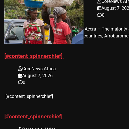
CoreNews Afr
August 7, 20
0
​ Accra – The majorit
countries, Afrobaromet
[#content_spinnerchief]
CoreNews Africa
August 7, 2026
0
​[#content_spinnerchief]
[#content_spinnerchief]